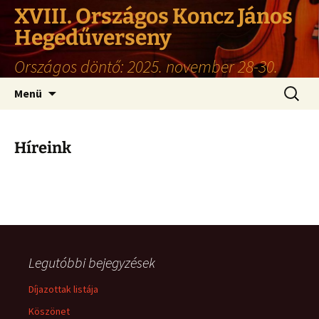
XVIII. Országos Koncz János
Hegedűverseny
Országos döntő: 2025. november 28-30.
Ugrás
Keresés
Menü
a
tartalomhoz
Híreink
Legutóbbi bejegyzések
Díjazottak listája
Köszönet