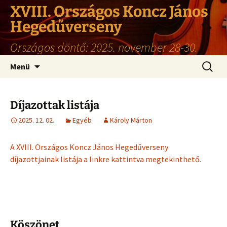
XVIII. Országos Koncz János
Hegedűverseny
Országos döntő: 2025. november 28-30.
Ugrás
Keresés
Menü
a
tartalomhoz
Díjazottak listája
2025. 12. 02.
Egyéb
Károly Márton
A XVIII. Országos Koncz János Hegedűverseny
díjazottjainak listája a linkre kattintva megtekinthető.
Köszönet