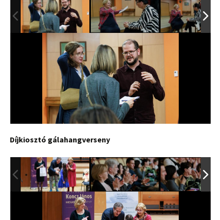
Díjkiosztó gálahangverseny