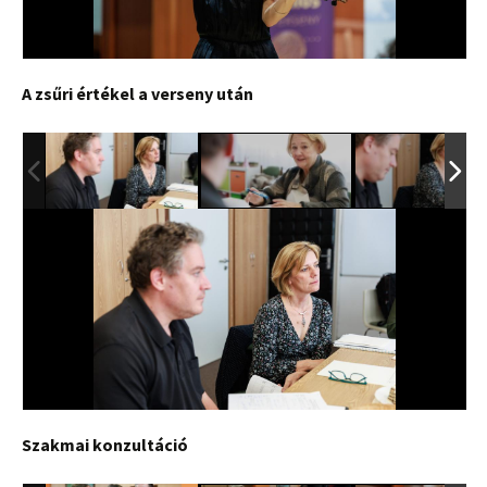
A zsűri értékel a verseny után
Szakmai konzultáció