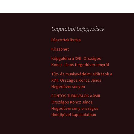
Bejegyzés
navigáció
Legutóbbi bejegyzések
Díjazottak listája
Köszönet
Képgaléria a XVIII. Országos
Koncz János Hegedűversenyről
Tűz- és munkavédelmi előírások a
XVIII. Országos Koncz János
Hegedűversenyen
FONTOS TUDNIVALÓK a XVIII.
Országos Koncz János
Hegedűverseny országos
döntőjével kapcsolatban