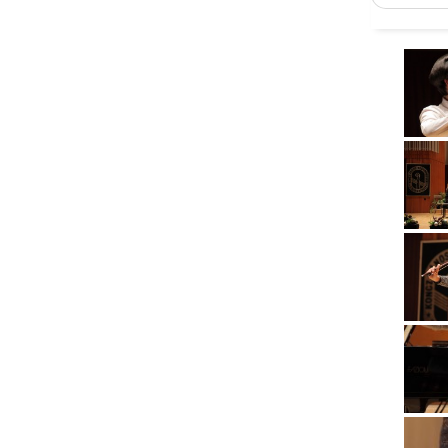
TŰZ- ÉS
MUNKAVÉD
FONTOS T
Részletes 
Műsorfüzet
Műsorfüzet
Étkezési l
Szombathe