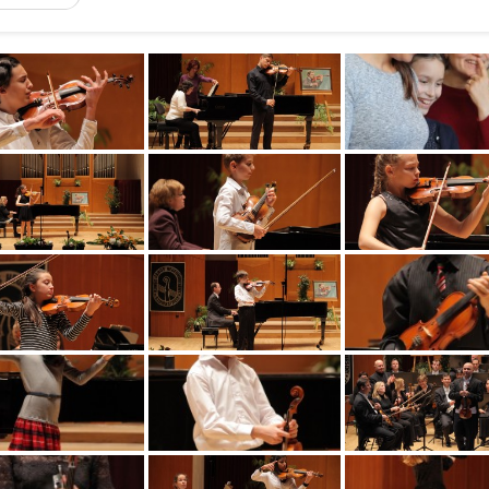
ELEM
UDNIVALÓK
program
 (lapozható)
 (PDF)
ehetőségek
lyen