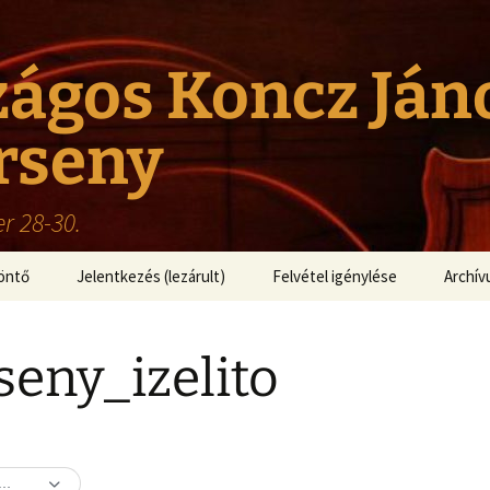
zágos Koncz Ján
rseny
r 28-30.
öntő
Jelentkezés (lezárult)
Felvétel igénylése
Archí
Képgal
seny_izelito
istája
Videók
 XVIII.
Műsor
oncz János
enyről
DER BY DEFAULT