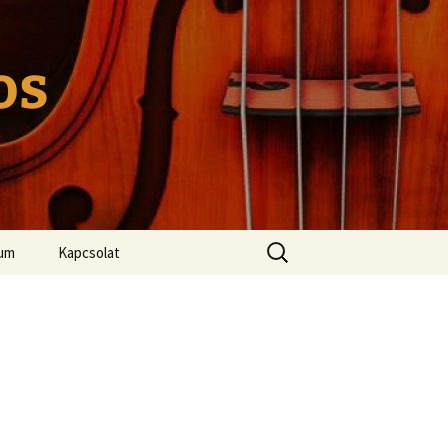
os
Keresés:
vum
Kapcsolat
éria
füzetek