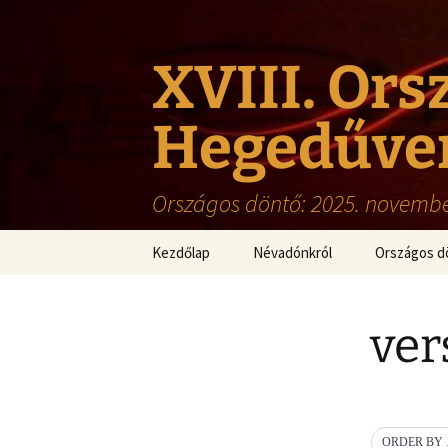
XVIII. Ors
Hegedűve
Országos döntő: 2025. novembe
Ugrás
Kezdőlap
Névadónkról
Országos d
a
tartalomhoz
Rövid életrajz
Köszönet
ver
“A mi Janink“
Díjazottak l
Képgaléria a
Országos K
Hegedűvers
OR